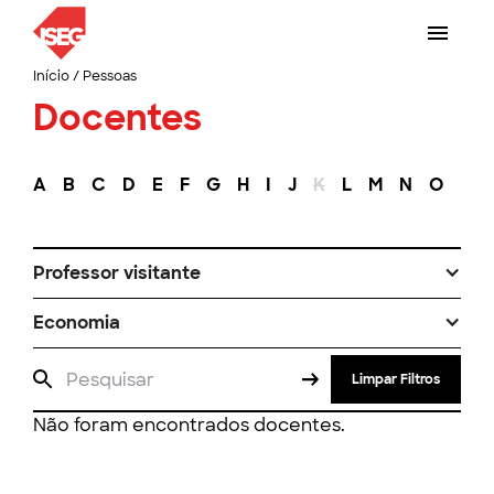
Início
/
Pessoas
Docentes
A
B
C
D
E
F
G
H
I
J
K
L
M
N
O
P
Professor visitante
Economia
Limpar Filtros
Não foram encontrados docentes.