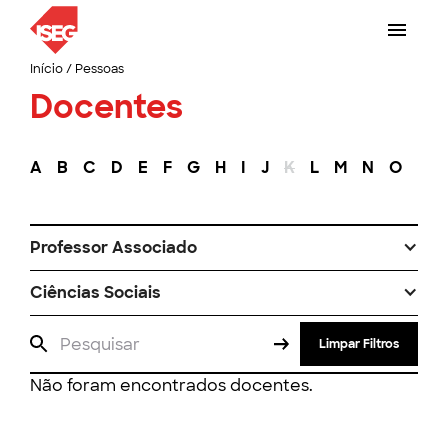
Início
/
Pessoas
Docentes
A
B
C
D
E
F
G
H
I
J
K
L
M
N
O
P
Professor Associado
Ciências Sociais
Limpar Filtros
Não foram encontrados docentes.