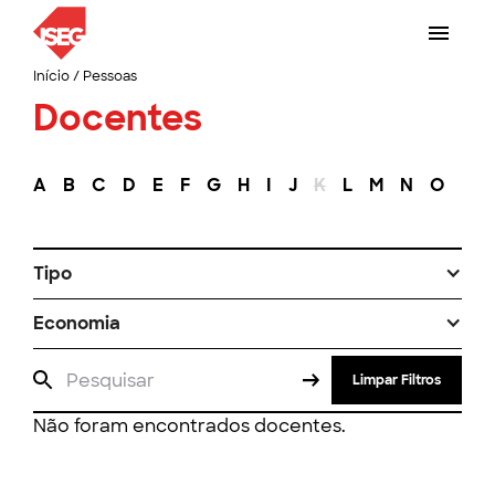
Início
/
Pessoas
Docentes
A
B
C
D
E
F
G
H
I
J
K
L
M
N
O
P
Tipo
Economia
Limpar Filtros
Não foram encontrados docentes.