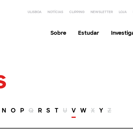
ULISBOA
NOTÍCIAS
CLIPPING
NEWSLETTER
LOJA
Sobre
Estudar
Investi
s
N
O
P
Q
R
S
T
U
V
W
X
Y
Z