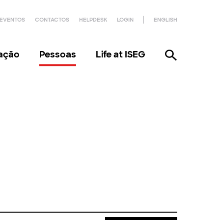
EVENTOS
CONTACTOS
HELPDESK
LOGIN
ENGLISH
gação
Pessoas
Life at ISEG