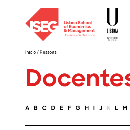
Início
/
Pessoas
Docente
A
B
C
D
E
F
G
H
I
J
K
L
M