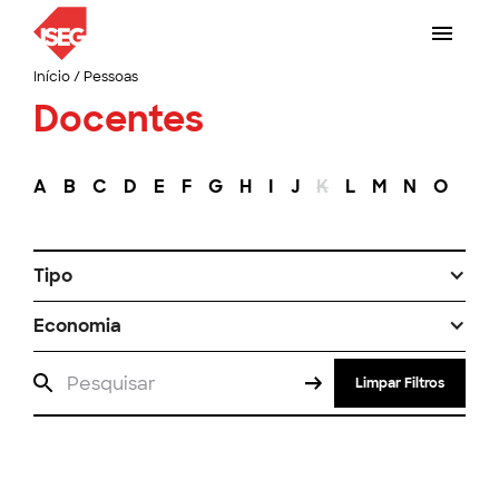
Início
/
Pessoas
Docentes
A
B
C
D
E
F
G
H
I
J
K
L
M
N
O
P
Tipo
Economia
Limpar Filtros