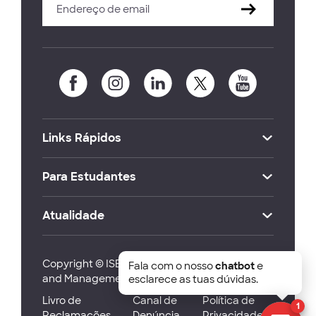
Links Rápidos
Para Estudantes
Atualidade
Copyright © ISEG Lisbon School of Economics
Fala com o nosso
chatbot
e
and Management 2026
esclarece as tuas dúvidas.
Livro de
Canal de
Política de
1
Reclamações
Denúncia
Privacidade