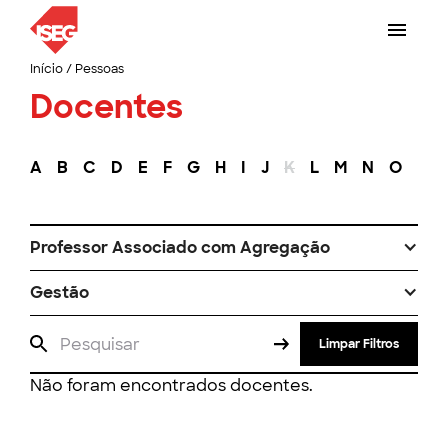
Início
/
Pessoas
Docentes
A
B
C
D
E
F
G
H
I
J
K
L
M
N
O
P
Professor Associado com Agregação
Gestão
Limpar Filtros
Não foram encontrados docentes.