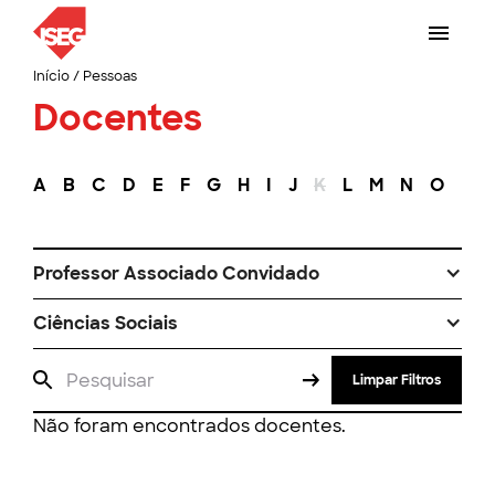
Início
/
Pessoas
Docentes
A
B
C
D
E
F
G
H
I
J
K
L
M
N
O
P
Professor Associado Convidado
Ciências Sociais
Limpar Filtros
Não foram encontrados docentes.