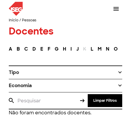
Início
/
Pessoas
Docentes
A
B
C
D
E
F
G
H
I
J
K
L
M
N
O
P
Tipo
Economia
Limpar Filtros
Não foram encontrados docentes.