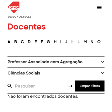
Início
/
Pessoas
Docentes
A
B
C
D
E
F
G
H
I
J
K
L
M
N
O
P
Professor Associado com Agregação
Ciências Sociais
Limpar Filtros
Não foram encontrados docentes.