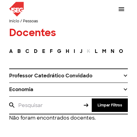
Início
/
Pessoas
Docentes
A
B
C
D
E
F
G
H
I
J
K
L
M
N
O
P
Professor Catedrático Convidado
Economia
Limpar Filtros
Não foram encontrados docentes.