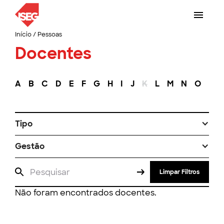
Início
/
Pessoas
Docentes
A
B
C
D
E
F
G
H
I
J
K
L
M
N
O
P
Tipo
Gestão
Limpar Filtros
Não foram encontrados docentes.