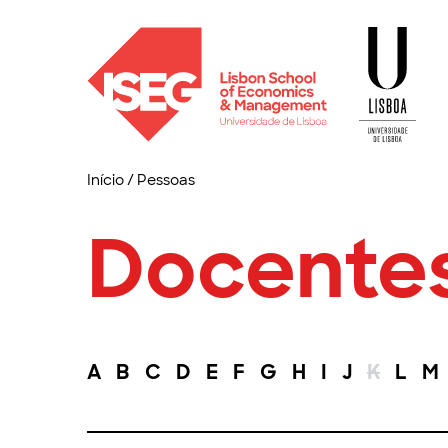
Início
/
Pessoas
Docente
A
B
C
D
E
F
G
H
I
J
K
L
M