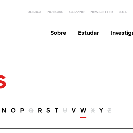
ULISBOA
NOTÍCIAS
CLIPPING
NEWSLETTER
LOJA
Sobre
Estudar
Investi
s
N
O
P
Q
R
S
T
U
V
W
X
Y
Z