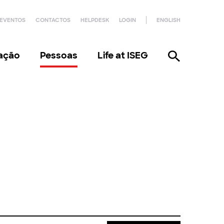
EVENTOS
CONTACTOS
HELPDESK
LOGIN
ENGLISH
gação
Pessoas
Life at ISEG