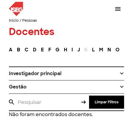
Início
/
Pessoas
Docentes
A
B
C
D
E
F
G
H
I
J
K
L
M
N
O
P
Investigador principal
Gestão
Limpar Filtros
Não foram encontrados docentes.