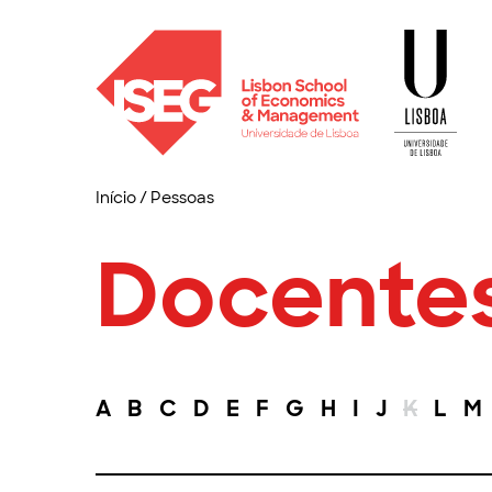
Início
/
Pessoas
Docente
A
B
C
D
E
F
G
H
I
J
K
L
M