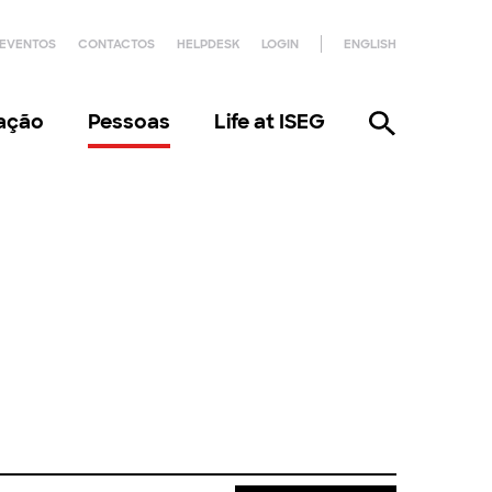
EVENTOS
CONTACTOS
HELPDESK
LOGIN
ENGLISH
gação
Pessoas
Life at ISEG