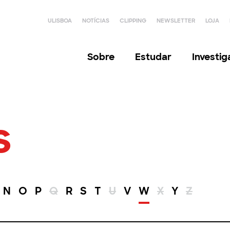
ULISBOA
NOTÍCIAS
CLIPPING
NEWSLETTER
LOJA
Sobre
Estudar
Investi
s
N
O
P
Q
R
S
T
U
V
W
X
Y
Z