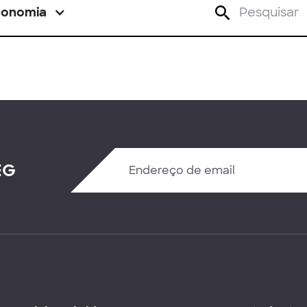
conomia
EG