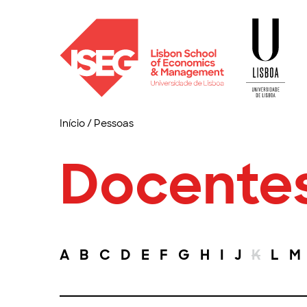
Início
/
Pessoas
Docente
A
B
C
D
E
F
G
H
I
J
K
L
M