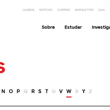
ULISBOA
NOTÍCIAS
CLIPPING
NEWSLETTER
LOJA
Sobre
Estudar
Investi
s
N
O
P
Q
R
S
T
U
V
W
X
Y
Z