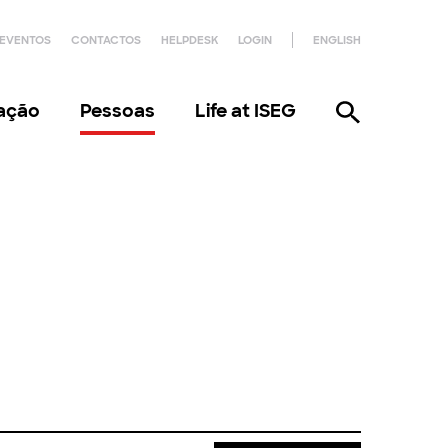
EVENTOS
CONTACTOS
HELPDESK
LOGIN
ENGLISH
gação
Pessoas
Life at ISEG