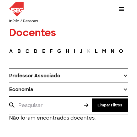
Início
/
Pessoas
Docentes
A
B
C
D
E
F
G
H
I
J
K
L
M
N
O
P
Professor Associado
Economia
Limpar Filtros
Não foram encontrados docentes.