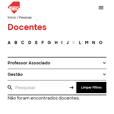
Início
/
Pessoas
Docentes
A
B
C
D
E
F
G
H
I
J
K
L
M
N
O
P
Professor Associado
Gestão
Limpar Filtros
Não foram encontrados docentes.