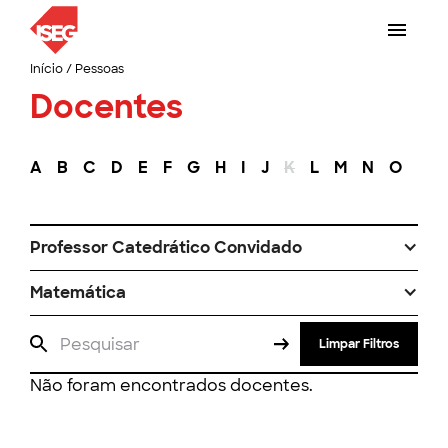
Início
/
Pessoas
Docentes
A
B
C
D
E
F
G
H
I
J
K
L
M
N
O
P
Professor Catedrático Convidado
Matemática
Limpar Filtros
Não foram encontrados docentes.