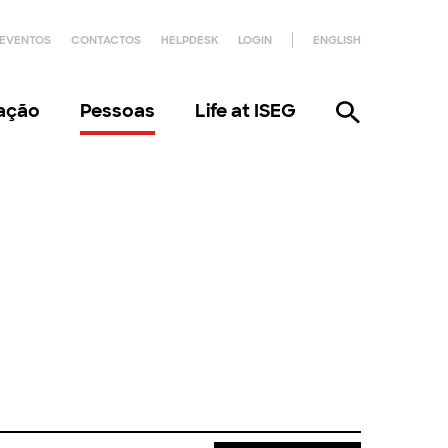
EVENTOS
CONTACTOS
HELPDESK
LOGIN
ENGLISH
gação
Pessoas
Life at ISEG