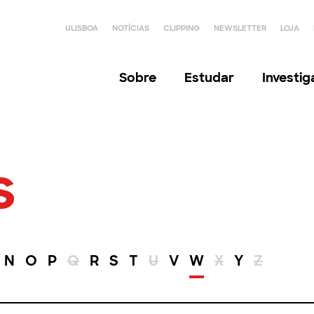
ULISBOA
NOTÍCIAS
CLIPPING
NEWSLETTER
LOJA
Sobre
Estudar
Investi
s
N
O
P
Q
R
S
T
U
V
W
X
Y
Z