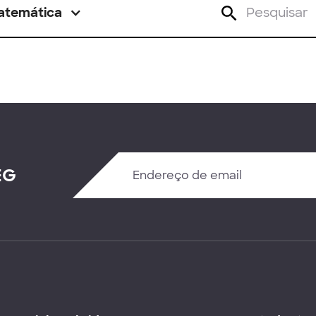
atemática
EG