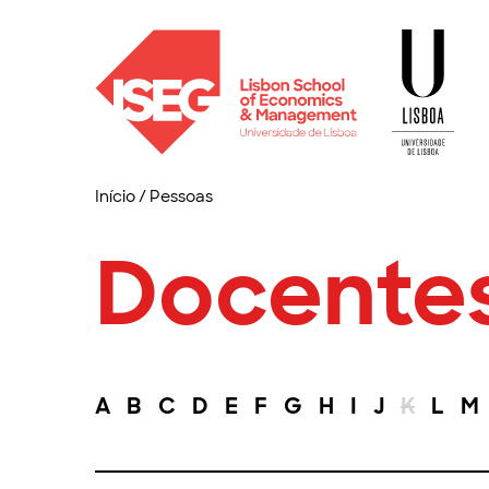
Início
/
Pessoas
Docente
A
B
C
D
E
F
G
H
I
J
K
L
M