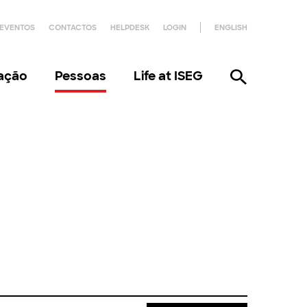
EVENTOS
CONTACTOS
HELPDESK
LOGIN
ENGLISH
gação
Pessoas
Life at ISEG