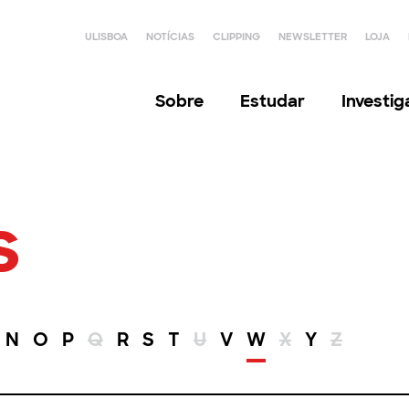
ULISBOA
NOTÍCIAS
CLIPPING
NEWSLETTER
LOJA
Sobre
Estudar
Investi
s
N
O
P
Q
R
S
T
U
V
W
X
Y
Z