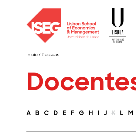
Início
/
Pessoas
Docente
A
B
C
D
E
F
G
H
I
J
K
L
M