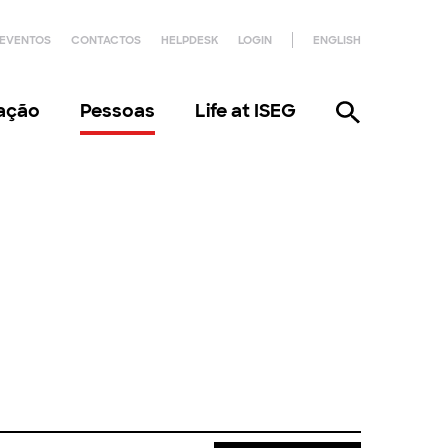
EVENTOS
CONTACTOS
HELPDESK
LOGIN
ENGLISH
gação
Pessoas
Life at ISEG