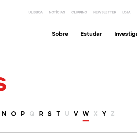
ULISBOA
NOTÍCIAS
CLIPPING
NEWSLETTER
LOJA
Sobre
Estudar
Investi
s
N
O
P
Q
R
S
T
U
V
W
X
Y
Z