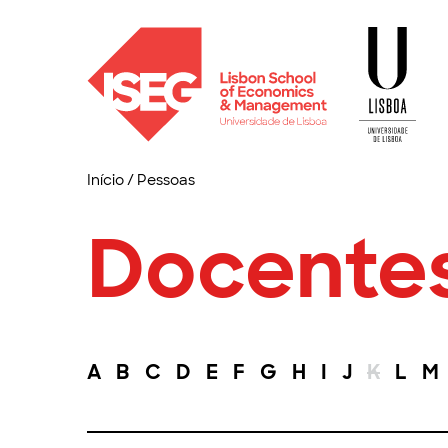
Início
/
Pessoas
Docente
A
B
C
D
E
F
G
H
I
J
K
L
M