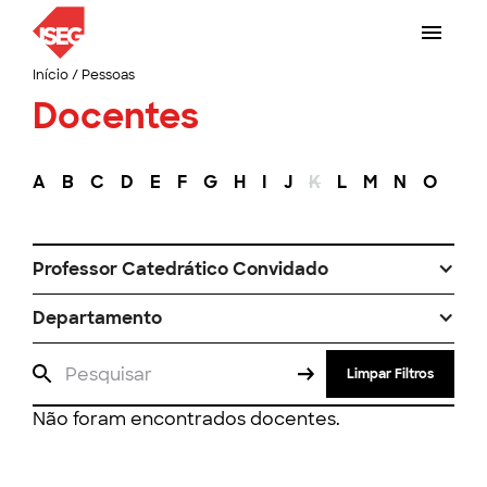
Início
/
Pessoas
Docentes
A
B
C
D
E
F
G
H
I
J
K
L
M
N
O
P
Professor Catedrático Convidado
Departamento
Limpar Filtros
Não foram encontrados docentes.