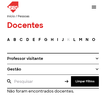
Início
/
Pessoas
Docentes
A
B
C
D
E
F
G
H
I
J
K
L
M
N
O
P
Professor visitante
Gestão
Limpar Filtros
Não foram encontrados docentes.