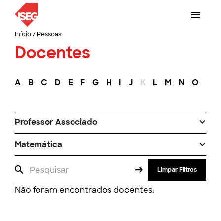
Início
/
Pessoas
Docentes
A
B
C
D
E
F
G
H
I
J
K
L
M
N
O
P
Professor Associado
Matemática
Limpar Filtros
Não foram encontrados docentes.