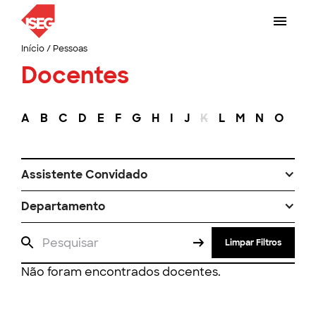
Início
/
Pessoas
Docentes
A
B
C
D
E
F
G
H
I
J
K
L
M
N
O
P
Assistente Convidado
Departamento
Limpar Filtros
Não foram encontrados docentes.