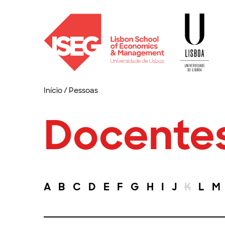
Início
/
Pessoas
Docente
A
B
C
D
E
F
G
H
I
J
K
L
M