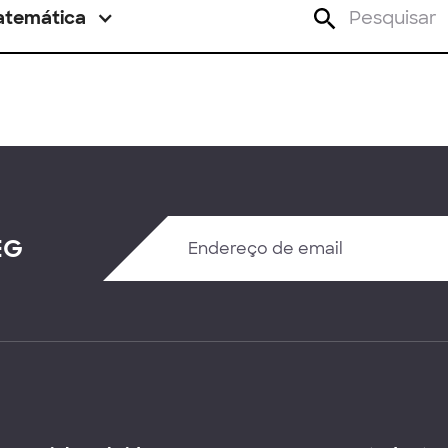
atemática
EG