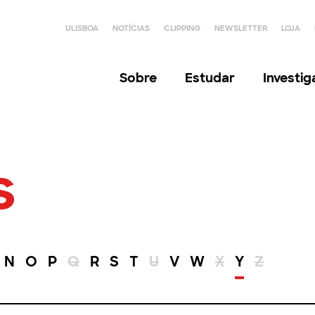
ULISBOA
NOTÍCIAS
CLIPPING
NEWSLETTER
LOJA
Sobre
Estudar
Investi
s
N
O
P
Q
R
S
T
U
V
W
X
Y
Z