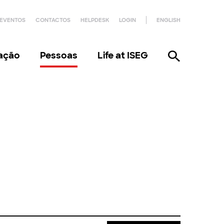
EVENTOS
CONTACTOS
HELPDESK
LOGIN
ENGLISH
gação
Pessoas
Life at ISEG