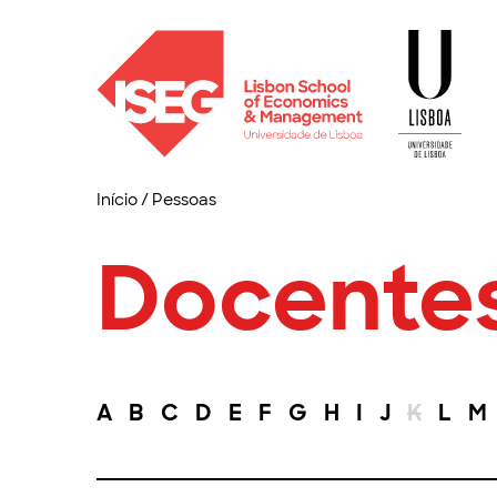
Início
/
Pessoas
Docente
A
B
C
D
E
F
G
H
I
J
K
L
M