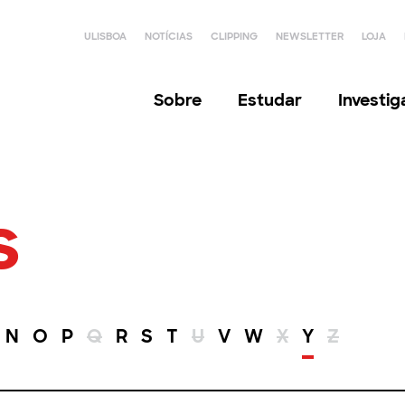
ULISBOA
NOTÍCIAS
CLIPPING
NEWSLETTER
LOJA
Sobre
Estudar
Investi
s
N
O
P
Q
R
S
T
U
V
W
X
Y
Z