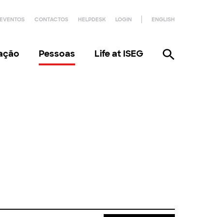
EVENTOS
CONTACTOS
HELPDESK
LOGIN
ENGLISH
gação
Pessoas
Life at ISEG