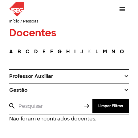
Início
/
Pessoas
Docentes
A
B
C
D
E
F
G
H
I
J
K
L
M
N
O
P
Professor Auxiliar
Gestão
Limpar Filtros
Não foram encontrados docentes.