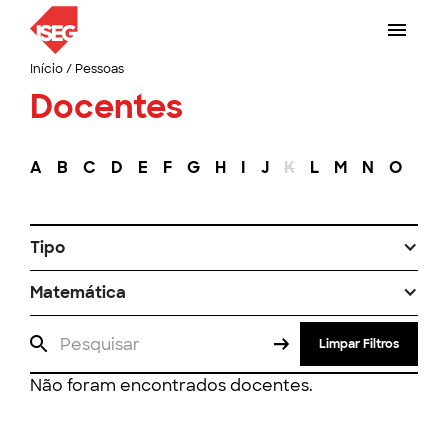
Início
/
Pessoas
Docentes
A
B
C
D
E
F
G
H
I
J
K
L
M
N
O
P
Tipo
Matemática
Limpar Filtros
Não foram encontrados docentes.