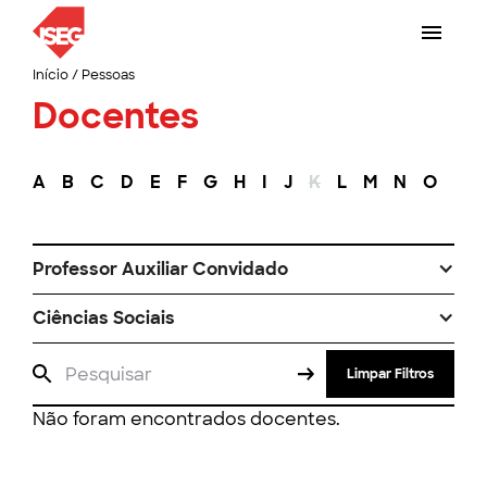
Início
/
Pessoas
Docentes
A
B
C
D
E
F
G
H
I
J
K
L
M
N
O
P
Professor Auxiliar Convidado
Ciências Sociais
Limpar Filtros
Não foram encontrados docentes.