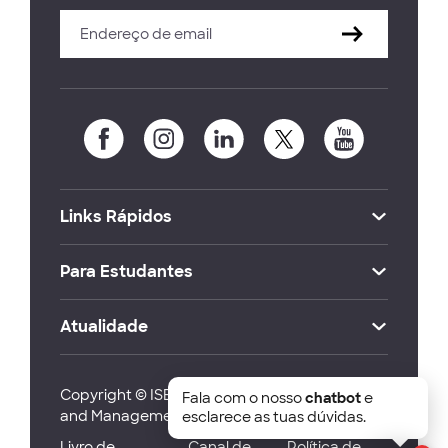
Links Rápidos
Para Estudantes
Atualidade
Copyright © ISEG Lisbon School of Economics
Fala com o nosso
chatbot
e
and Management 2026
esclarece as tuas dúvidas.
Livro de
Canal de
Política de