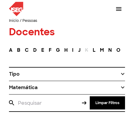
Início
/
Pessoas
Docentes
A
B
C
D
E
F
G
H
I
J
K
L
M
N
O
P
Tipo
Matemática
Limpar Filtros