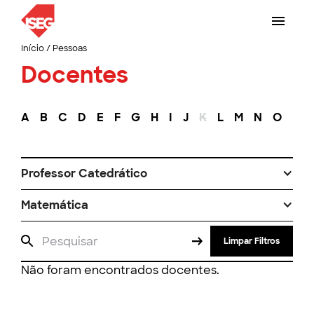
Início
/
Pessoas
Docentes
A
B
C
D
E
F
G
H
I
J
K
L
M
N
O
P
Professor Catedrático
Matemática
Limpar Filtros
Não foram encontrados docentes.