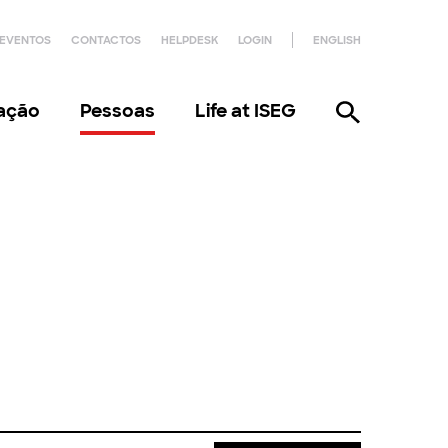
EVENTOS
CONTACTOS
HELPDESK
LOGIN
ENGLISH
gação
Pessoas
Life at ISEG