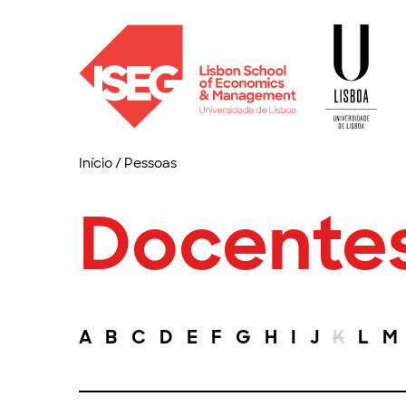
Início
/
Pessoas
Docente
A
B
C
D
E
F
G
H
I
J
K
L
M