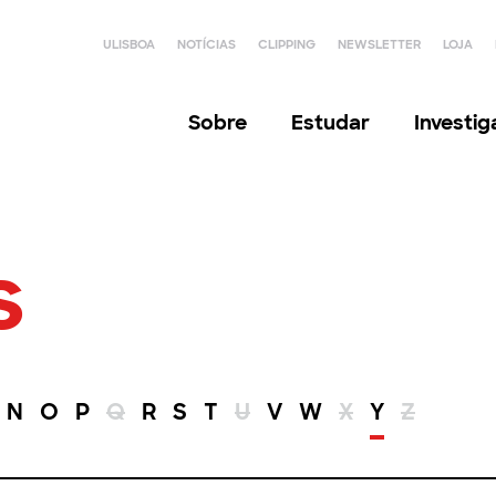
ULISBOA
NOTÍCIAS
CLIPPING
NEWSLETTER
LOJA
Sobre
Estudar
Investi
s
N
O
P
Q
R
S
T
U
V
W
X
Y
Z