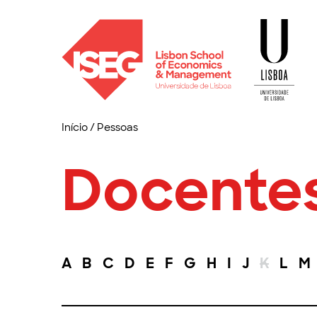
Início
/
Pessoas
Docente
A
B
C
D
E
F
G
H
I
J
K
L
M