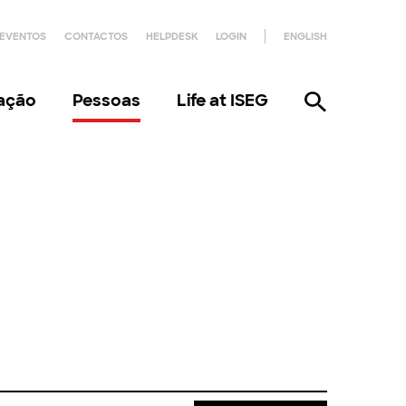
EVENTOS
CONTACTOS
HELPDESK
LOGIN
ENGLISH
gação
Pessoas
Life at ISEG