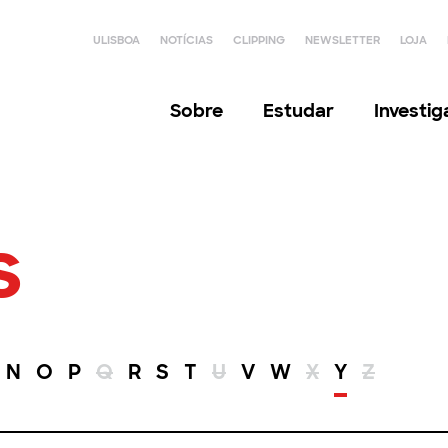
ULISBOA
NOTÍCIAS
CLIPPING
NEWSLETTER
LOJA
Sobre
Estudar
Investi
s
N
O
P
Q
R
S
T
U
V
W
X
Y
Z