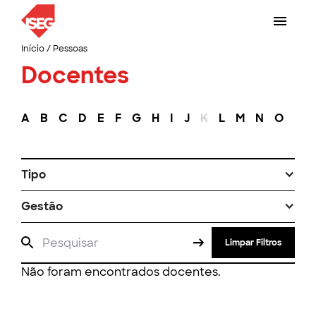
Início
/
Pessoas
Docentes
A
B
C
D
E
F
G
H
I
J
K
L
M
N
O
P
Tipo
Gestão
Limpar Filtros
Não foram encontrados docentes.