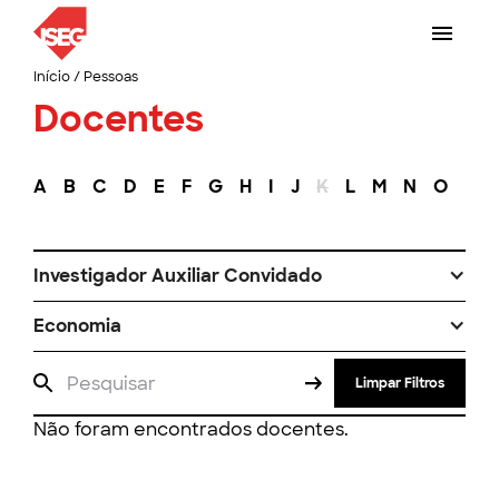
Início
/
Pessoas
Docentes
A
B
C
D
E
F
G
H
I
J
K
L
M
N
O
P
Investigador Auxiliar Convidado
Economia
Limpar Filtros
Não foram encontrados docentes.