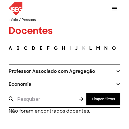
Início
/
Pessoas
Docentes
A
B
C
D
E
F
G
H
I
J
K
L
M
N
O
P
Professor Associado com Agregação
Economia
Limpar Filtros
Não foram encontrados docentes.