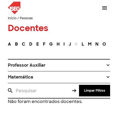
Início
/
Pessoas
Docentes
A
B
C
D
E
F
G
H
I
J
K
L
M
N
O
P
Professor Auxiliar
Matemática
Limpar Filtros
Não foram encontrados docentes.