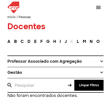
Início
/
Pessoas
Docentes
A
B
C
D
E
F
G
H
I
J
K
L
M
N
O
P
Professor Associado com Agregação
Gestão
Limpar Filtros
Não foram encontrados docentes.