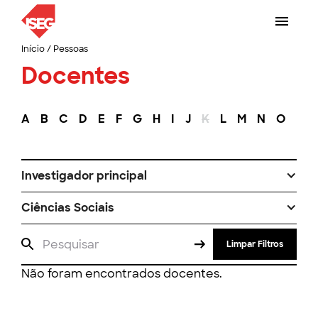
Início
/
Pessoas
Docentes
A
B
C
D
E
F
G
H
I
J
K
L
M
N
O
P
Investigador principal
Ciências Sociais
Limpar Filtros
Não foram encontrados docentes.