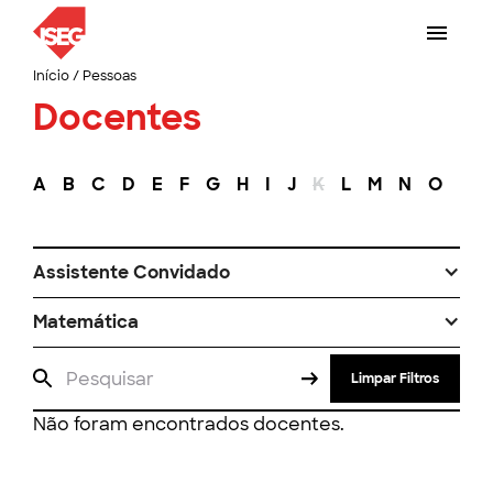
Início
/
Pessoas
Docentes
A
B
C
D
E
F
G
H
I
J
K
L
M
N
O
P
Assistente Convidado
Matemática
Limpar Filtros
Não foram encontrados docentes.