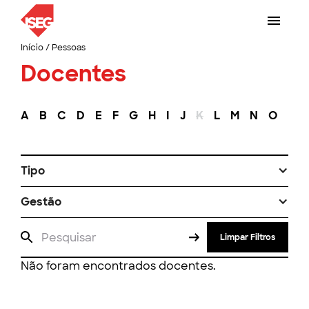
Início
/
Pessoas
Docentes
A
B
C
D
E
F
G
H
I
J
K
L
M
N
O
P
Tipo
Gestão
Limpar Filtros
Não foram encontrados docentes.