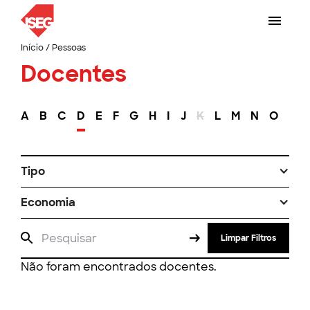
Início
/
Pessoas
Docentes
A
B
C
D
E
F
G
H
I
J
K
L
M
N
O
P
Tipo
Economia
Limpar Filtros
Não foram encontrados docentes.