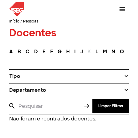
Início
/
Pessoas
Docentes
A
B
C
D
E
F
G
H
I
J
K
L
M
N
O
P
Tipo
Departamento
Limpar Filtros
Não foram encontrados docentes.