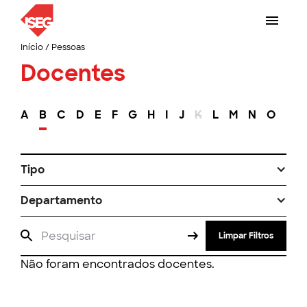
Início
/
Pessoas
Docentes
A
B
C
D
E
F
G
H
I
J
K
L
M
N
O
P
Tipo
Departamento
Limpar Filtros
Não foram encontrados docentes.