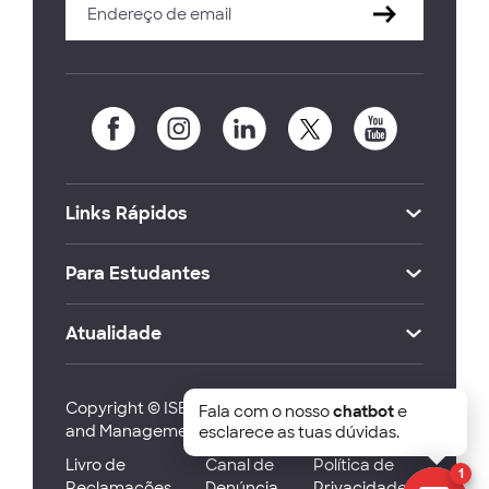
Links Rápidos
Para Estudantes
Atualidade
Copyright © ISEG Lisbon School of Economics
Fala com o nosso
chatbot
e
and Management 2026
esclarece as tuas dúvidas.
Livro de
Canal de
Política de
1
Reclamações
Denúncia
Privacidade