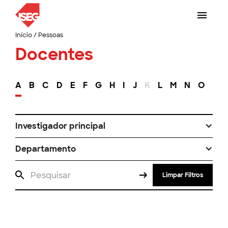
Início
/
Pessoas
Docentes
A
B
C
D
E
F
G
H
I
J
K
L
M
N
O
P
Investigador principal
Departamento
Limpar Filtros