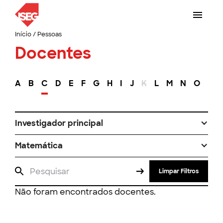
Início
/
Pessoas
Docentes
A
B
C
D
E
F
G
H
I
J
K
L
M
N
O
P
Investigador principal
Matemática
Limpar Filtros
Não foram encontrados docentes.