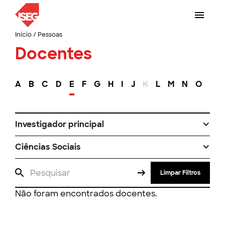
Início
/
Pessoas
Docentes
A
B
C
D
E
F
G
H
I
J
K
L
M
N
O
P
Investigador principal
Ciências Sociais
Limpar Filtros
Não foram encontrados docentes.