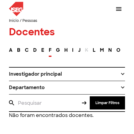
Início
/
Pessoas
Docentes
A
B
C
D
E
F
G
H
I
J
K
L
M
N
O
P
Investigador principal
Departamento
Limpar Filtros
Não foram encontrados docentes.