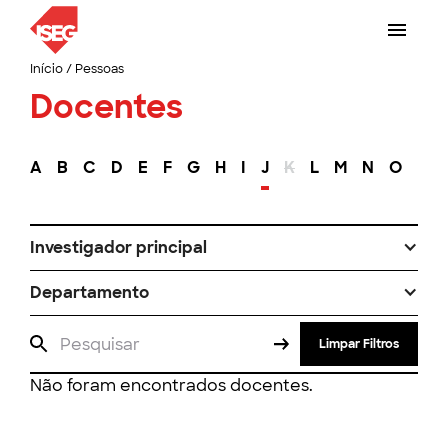
Início
/
Pessoas
Docentes
A
B
C
D
E
F
G
H
I
J
K
L
M
N
O
P
Investigador principal
Departamento
Limpar Filtros
Não foram encontrados docentes.